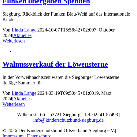
Funken übergaben Spenden
Siegburg. Rückblick der Funken Blau-Weiß auf das Internationale
Kinder-,
Von
Linda Lange
|
2024-10-07T15:56:42+02:00
7. Oktober
2024
|
Aktuelles
|
Weiterlesen
Walnussverkauf der Löwensterne
In der Vorweihnachtszeit waren die Siegburger Löwensterne
fleißige Sammler für
Von
Linda Lange
|
2024-03-19T09:50:45+01:00
19. März
2024
|
Aktuelles
|
Weiterlesen
Wilhelmstr. 66 | 53721 Siegburg | Tel. 02241 67493 |
info@kinderschutzbund-siegburg.de
© 2026 Der Kinderschutzbund Ortsverband Siegburg e.V.|
Impressum
|
Datenschutz