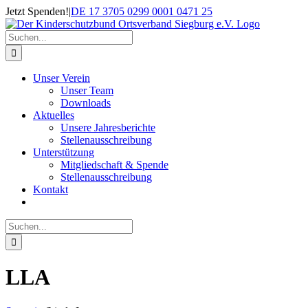
Zum
Jetzt Spenden!
|
DE 17 3705 0299 0001 0471 25
Inhalt
springen
Suche
nach:
Unser Verein
Unser Team
Downloads
Aktuelles
Unsere Jahresberichte
Stellenausschreibung
Unterstützung
Mitgliedschaft & Spende
Stellenausschreibung
Kontakt
Suche
nach:
LLA