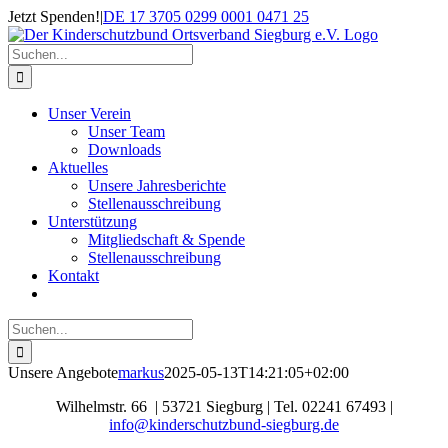
Zum
Jetzt Spenden!
|
DE 17 3705 0299 0001 0471 25
Inhalt
springen
Suche
nach:
Unser Verein
Unser Team
Downloads
Aktuelles
Unsere Jahresberichte
Stellenausschreibung
Unterstützung
Mitgliedschaft & Spende
Stellenausschreibung
Kontakt
Suche
nach:
Unsere Angebote
markus
2025-05-13T14:21:05+02:00
Wilhelmstr. 66 | 53721 Siegburg | Tel. 02241 67493 |
info@kinderschutzbund-siegburg.de