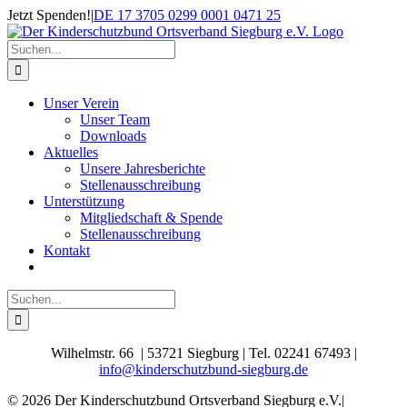
Zum
Jetzt Spenden!
|
DE 17 3705 0299 0001 0471 25
Inhalt
springen
Suche
nach:
Unser Verein
Unser Team
Downloads
Aktuelles
Unsere Jahresberichte
Stellenausschreibung
Unterstützung
Mitgliedschaft & Spende
Stellenausschreibung
Kontakt
Suche
nach:
Wilhelmstr. 66 | 53721 Siegburg | Tel. 02241 67493 |
info@kinderschutzbund-siegburg.de
© 2026 Der Kinderschutzbund Ortsverband Siegburg e.V.|