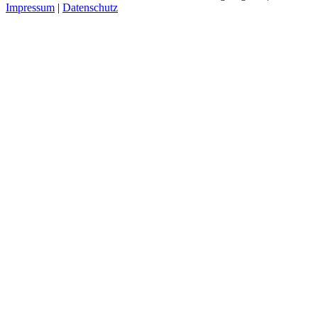
Impressum
|
Datenschutz
Instagram
Nach
oben