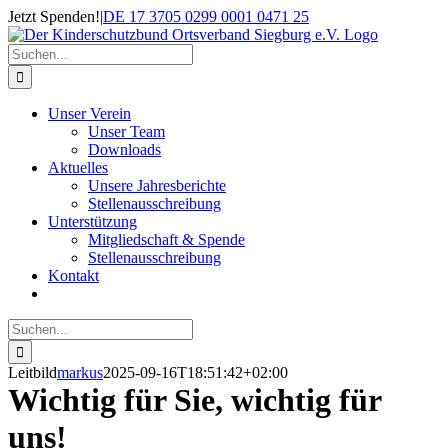
Zum
Jetzt Spenden!
|
DE 17 3705 0299 0001 0471 25
Inhalt
springen
Suche
nach:
Unser Verein
Unser Team
Downloads
Aktuelles
Unsere Jahresberichte
Stellenausschreibung
Unterstützung
Mitgliedschaft & Spende
Stellenausschreibung
Kontakt
Suche
nach:
Leitbild
markus
2025-09-16T18:51:42+02:00
Wichtig für Sie, wichtig für
uns!